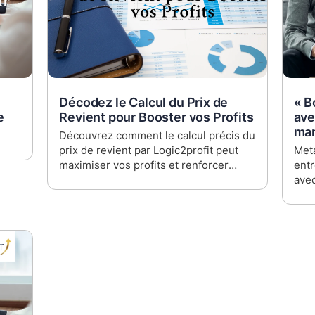
Décodez le Calcul du Prix de
« B
e
Revient pour Booster vos Profits
ave
man
Découvrez comment le calcul précis du
prix de revient par Logic2profit peut
Meta
maximiser vos profits et renforcer
entr
votre compétitivité sur le marché.
ave
Parfait pour les dirigeants et les
spéc
financiers désirant optimiser leur
stra
stratégie de coûts.
DAF 
la g
Déco
pour
et c