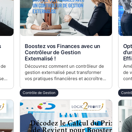
s
Boostez vos Finances avec un
Opt
Contrôleur de Gestion
d’u
Externalisé !
Eff
 de
Découvrez comment un contrôleur de
Amél
gestion externalisé peut transformer
de v
ser
vos pratiques financières et accroître
cont
 les
votre rentabilité. Parfait pour les CFO,
Déc
hant
DAF et dirigeants d'ETI cherchant
vous
Contrôle de Gestion
Contrô
l'efficacité.
déci