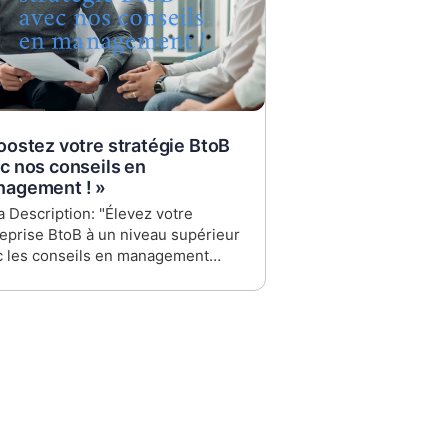
oostez votre stratégie BtoB
c nos conseils en
agement ! »
 Description: "Élevez votre
eprise BtoB à un niveau supérieur
c les conseils en management
ialisés de Logic2profit. Nos
tégies sur mesure guident les CFO,
et dirigeants d'ETI pour optimiser
estion et accroître la rentabilité.
uvrez des solutions innovantes
 une gestion d’entreprise efficace
ompétitive."