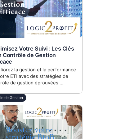
imisez Votre Suivi : Les Clés
n Contrôle de Gestion
icace
iorez la gestion et la performance
otre ETI avec des stratégies de
rôle de gestion éprouvées.
ouvrez comment Logic2profit peut
 aider à transformer données en
le de Gestion
sions stratégiques.