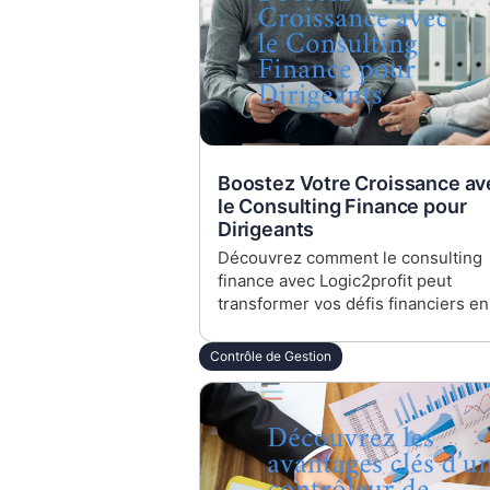
Boostez Votre Croissance av
le Consulting Finance pour
Dirigeants
Découvrez comment le consulting
finance avec Logic2profit peut
transformer vos défis financiers en
opportunités de croissance.
Spécialement conçu pour dirigeant
Contrôle de Gestion
CFO et DAF d'ETI, notre approche 
aide à optimiser les ressources et 
piloter efficacement votre entrepri
vers un succès durable.