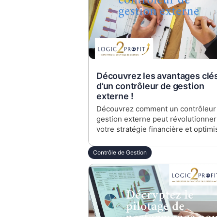
Découvrez les avantages clé
d’un contrôleur de gestion
externe !
Découvrez comment un contrôleur
gestion externe peut révolutionner
votre stratégie financière et optimi
votre gestion des coûts. Idéal pour
CFO, DAF et dirigeants d'ETI cherc
Contrôle de Gestion
à maximiser la rentabilité et la
compétitivité sans alourdir leur
structure interne.