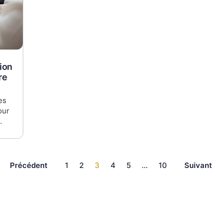
ion
re
es
our
c
Précédent
1
2
3
4
5
…
10
Suivant