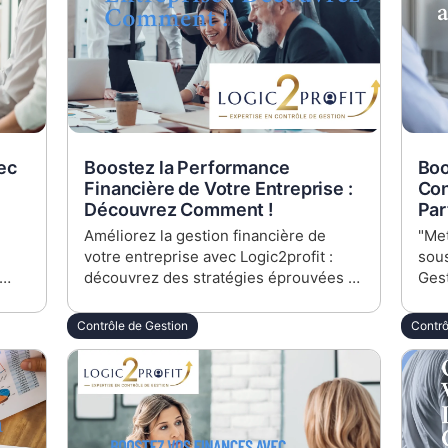
ec
Boostez la Performance
Boo
Financière de Votre Entreprise :
Con
Découvrez Comment !
Par
Améliorez la gestion financière de
"Met
votre entreprise avec Logic2profit :
sous
découvrez des stratégies éprouvées et
Ges
des conseils inédits pour optimiser vos
effi
s,
coûts, améliorer la rentabilité, et
empl
Contrôle de Gestion
Contrô
vous
transformer les défis en opportunités.
déco
à
Idéal pour les CFO, DAF, et dirigeants
se
d'ETI.