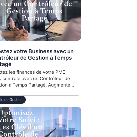
stez votre Business avec un
trôleur de Gestion à Temps
tagé
tez les finances de votre PME
 contrôle avec un Contrôleur de
tion à Temps Partagé. Augmentez
cacité et agilité sans les coûts d’un
oi plein temps. Cliquez ici pour
le de Gestion
uvrir comment chez Logic2profit."