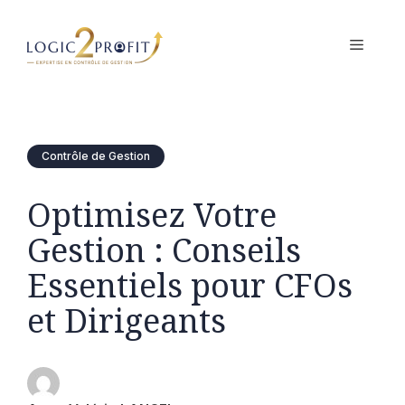
Aller
au
MENU
contenu
Contrôle de Gestion
Optimisez Votre
Gestion : Conseils
Essentiels pour CFOs
et Dirigeants