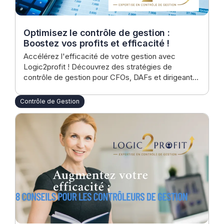
Optimisez le contrôle de gestion :
Boostez vos profits et efficacité !
Accélérez l'efficacité de votre gestion avec
Logic2profit ! Découvrez des stratégies de
contrôle de gestion pour CFOs, DAFs et dirigeants
d'ETI, visant à optimiser les performances et
augmenter substantiellement les profits.
Contrôle de Gestion