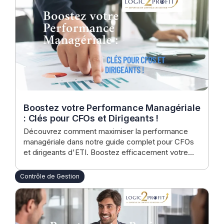
Boostez votre Performance Managériale
: Clés pour CFOs et Dirigeants !
Découvrez comment maximiser la performance
managériale dans notre guide complet pour CFOs
et dirigeants d'ETI. Boostez efficacement votre
gestion et maîtrisez les défis économiques
contemporains avec des stratégies éprouvées et
Contrôle de Gestion
des conseils d'experts de Logic2profit.