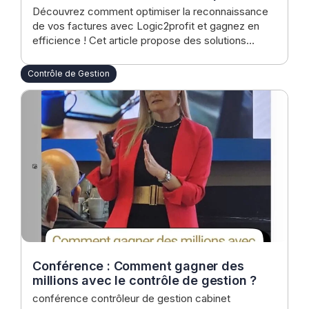
Découvrez comment optimiser la reconnaissance
de vos factures avec Logic2profit et gagnez en
efficience ! Cet article propose des solutions
automatisées et sur mesure pour les CFO, DAF et
dirigeants d'ETI, visant à améliorer le traitement
Contrôle de Gestion
des factures, la rapidité de paiement et la gestion
financière. Transformez votre gestion des factures
dès aujourd'hui !
Conférence : Comment gagner des
millions avec le contrôle de gestion ?
conférence contrôleur de gestion cabinet