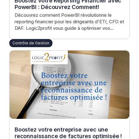
Boostez votre Reporting Financier avec
PowerBI : Découvrez Comment!
Découvrez comment PowerBI révolutionne le
reporting financier pour les dirigeants d'ETI, CFO et
DAF. Logic2profit vous guide à optimiser vos
processus pour des décisions stratégiques
éclairées. Transformez données en succès dès
Contrôle de Gestion
aujourd'hui!
Boostez votre entreprise avec une
reconnaissance de factures optimisée !