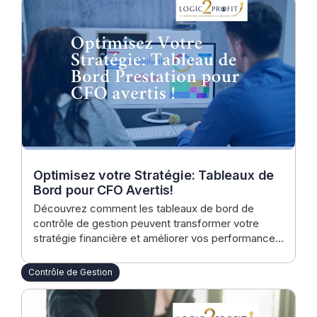
Optimisez votre Stratégie: Tableaux de
Bord pour CFO Avertis!
Découvrez comment les tableaux de bord de
contrôle de gestion peuvent transformer votre
stratégie financière et améliorer vos performances.
Idéal pour CFOs et dirigeants d'ETI, cet article
vous guide à travers les meilleures pratiques pour
Contrôle de Gestion
une gestion optimale.