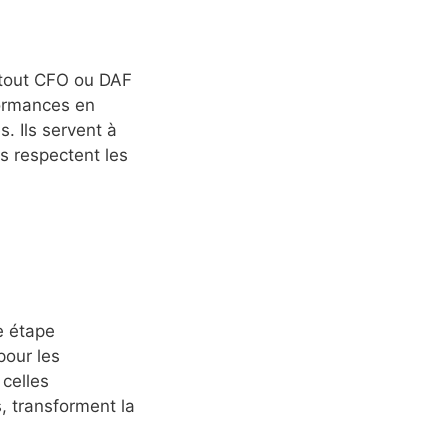
ur tout CFO ou DAF
formances en
. Ils servent à
ns respectent les
e étape
pour les
 celles
s, transforment la