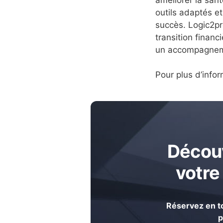
outils adaptés et
succès. Logic2pr
transition financ
un accompagnemen
Pour plus d’infor
Découv
votre
Réservez en to
p