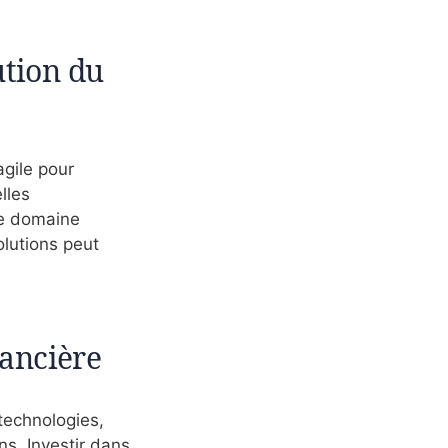
ution du
agile pour
lles
le domaine
olutions peut
nancière
technologies,
s. Investir dans