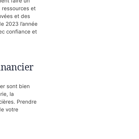
ent faire un
s ressources et
uvées et des
de 2023 l’année
ec confiance et
inancier
ier sont bien
ie, la
cières. Prendre
de votre