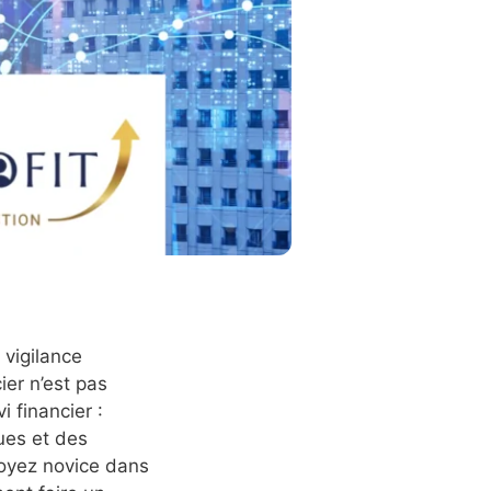
 vigilance
ier n’est pas
i financier :
ues et des
soyez novice dans