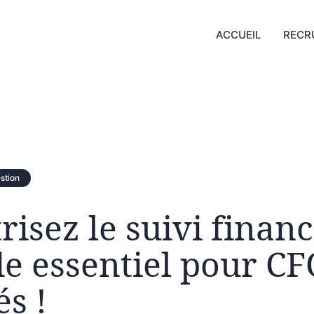
ACCUEIL
RECR
stion
risez le suivi financ
e essentiel pour CF
és !