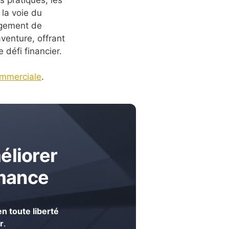
 la voie du
agement de
aventure, offrant
défi financier.
ommerciale
.
éliorer
rmance
n toute liberté
r
.