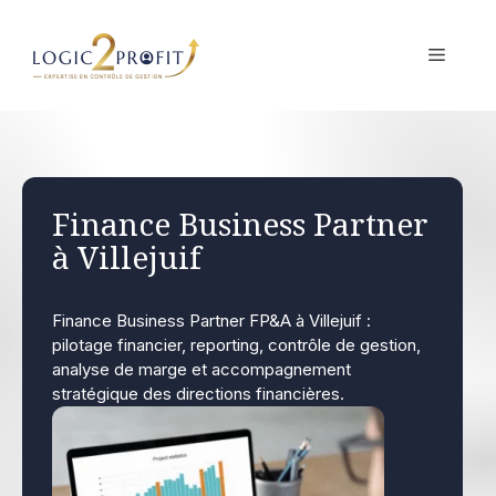
Aller
au
MENU
contenu
Finance Business Partner
à Villejuif
Finance Business Partner FP&A à Villejuif :
pilotage financier, reporting, contrôle de gestion,
analyse de marge et accompagnement
stratégique des directions financières.