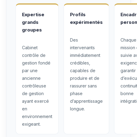
Expertise
Profils
Encad
grands
expérimentés
person
groupes
Des
Chaque
Cabinet
intervenants
mission 
contrôle de
immédiatement
suivie 
gestion fondé
crédibles,
exigenc
par une
capables de
garantir
ancienne
produire et de
d’exécu
contrôleuse
rassurer sans
continui
de gestion
phase
bonne
ayant exercé
d’apprentissage
intégrat
en
longue.
environnement
exigeant.