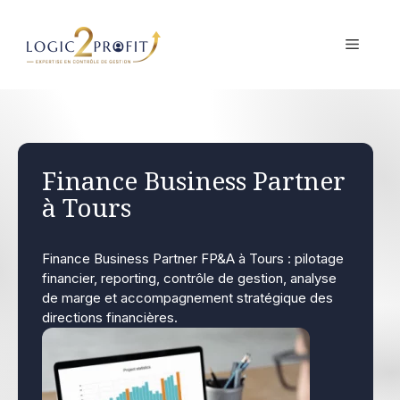
Aller
au
MENU
contenu
Finance Business Partner
à Tours
Finance Business Partner FP&A à Tours : pilotage
financier, reporting, contrôle de gestion, analyse
de marge et accompagnement stratégique des
directions financières.