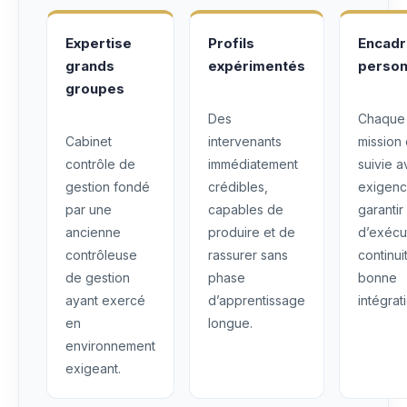
Expertise
Profils
Encad
grands
expérimentés
person
groupes
Des
Chaque
Cabinet
intervenants
mission 
contrôle de
immédiatement
suivie 
gestion fondé
crédibles,
exigenc
par une
capables de
garantir
ancienne
produire et de
d’exécu
contrôleuse
rassurer sans
continui
de gestion
phase
bonne
ayant exercé
d’apprentissage
intégrat
en
longue.
environnement
exigeant.