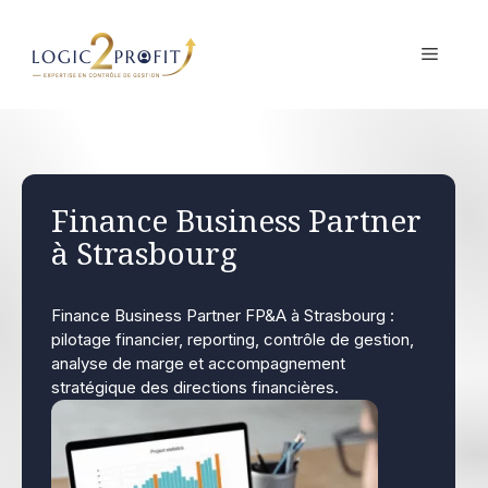
Aller
au
MENU
contenu
Finance Business Partner
à Strasbourg
Finance Business Partner FP&A à Strasbourg :
pilotage financier, reporting, contrôle de gestion,
analyse de marge et accompagnement
stratégique des directions financières.