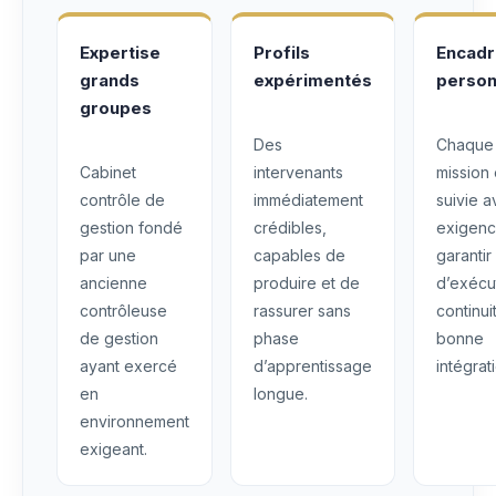
Expertise
Profils
Encad
grands
expérimentés
person
groupes
Des
Chaque
Cabinet
intervenants
mission 
contrôle de
immédiatement
suivie 
gestion fondé
crédibles,
exigenc
par une
capables de
garantir
ancienne
produire et de
d’exécu
contrôleuse
rassurer sans
continui
de gestion
phase
bonne
ayant exercé
d’apprentissage
intégrat
en
longue.
environnement
exigeant.