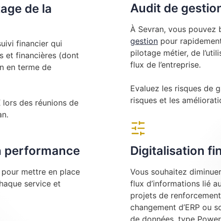
Audit de gestio
tage de la
À Sevran, vous pouvez b
gestion
pour rapidement 
ivi financier qui
pilotage métier, de l’uti
 et financières (dont
flux de l’entreprise.
on en terme de
Evaluez les risques de g
risques et les amélioratio
ors des réunions de
an.
la performance
Digitalisation f
e pour mettre en place
Vous souhaitez diminuer 
chaque service et
flux d’informations lié 
projets de renforcement
changement d’ERP ou sou
de données, type Power 