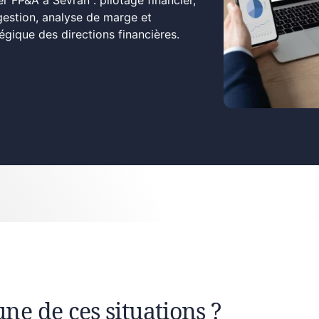
r FP&A à Sevran : pilotage financier,
gestion, analyse de marge et
ique des directions financières.
une de ces situations ?