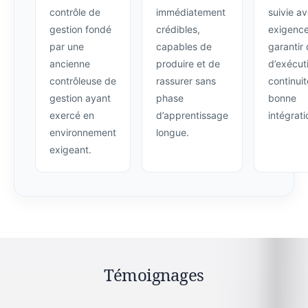
contrôle de
immédiatement
suivie a
gestion fondé
crédibles,
exigence
par une
capables de
garantir 
ancienne
produire et de
d’exécut
contrôleuse de
rassurer sans
continuit
gestion ayant
phase
bonne
exercé en
d’apprentissage
intégrati
environnement
longue.
exigeant.
Témoignages