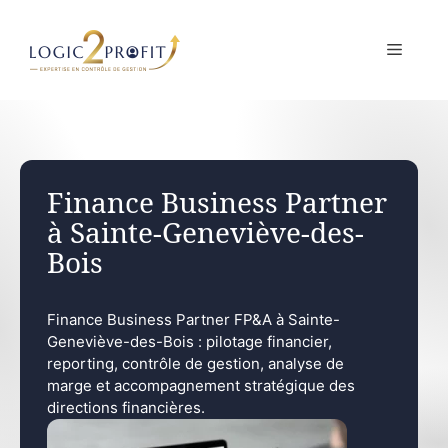
Aller
au
MENU
contenu
Finance Business Partner
à Sainte-Geneviève-des-
Bois
Finance Business Partner FP&A à Sainte-
Geneviève-des-Bois : pilotage financier,
reporting, contrôle de gestion, analyse de
marge et accompagnement stratégique des
directions financières.