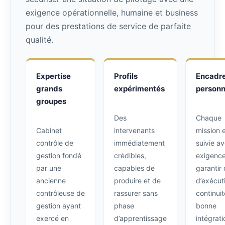
exigence opérationnelle, humaine et business
pour des prestations de service de parfaite
qualité.
Expertise
Profils
Encadr
grands
expérimentés
personn
groupes
Des
Chaque
Cabinet
intervenants
mission 
contrôle de
immédiatement
suivie a
gestion fondé
crédibles,
exigence
par une
capables de
garantir 
ancienne
produire et de
d’exécut
contrôleuse de
rassurer sans
continuit
gestion ayant
phase
bonne
exercé en
d’apprentissage
intégrati