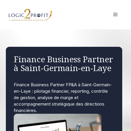
Aller
au
MENU
contenu
Finance Business Partner
à Saint-Germain-en-Laye
Finance Business Partner FP&A à Saint-Germain-
en-Laye : pilotage financier, reporting, contrôle
de gestion, analyse de marge et
accompagnement stratégique des directions
financières.