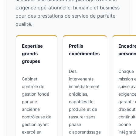
exigence opérationnelle, humaine et business
pour des prestations de service de parfaite
qualité.
Expertise
Profils
Encadr
grands
expérimentés
personn
groupes
Des
Chaque
Cabinet
intervenants
mission 
contrôle de
immédiatement
suivie a
gestion fondé
crédibles,
exigence
par une
capables de
garantir 
ancienne
produire et de
d’exécut
contrôleuse de
rassurer sans
continuit
gestion ayant
phase
bonne
exercé en
d’apprentissage
intégrati