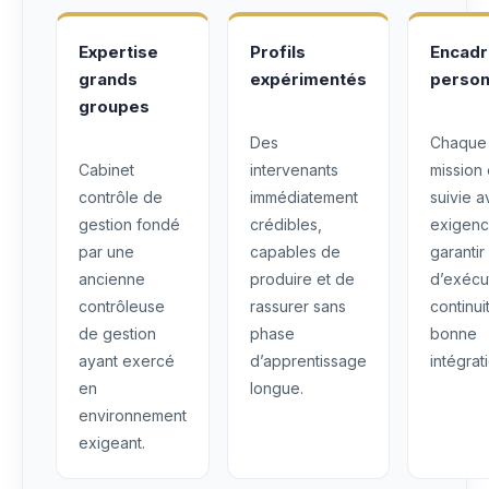
Expertise
Profils
Encad
grands
expérimentés
person
groupes
Des
Chaque
Cabinet
intervenants
mission 
contrôle de
immédiatement
suivie 
gestion fondé
crédibles,
exigenc
par une
capables de
garantir
ancienne
produire et de
d’exécu
contrôleuse
rassurer sans
continui
de gestion
phase
bonne
ayant exercé
d’apprentissage
intégrat
en
longue.
environnement
exigeant.