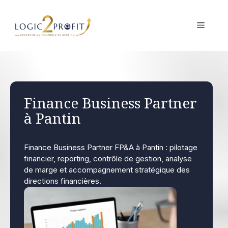
Aller
au
MENU
contenu
Finance Business Partner
à Pantin
Finance Business Partner FP&A à Pantin : pilotage
financier, reporting, contrôle de gestion, analyse
de marge et accompagnement stratégique des
directions financières.