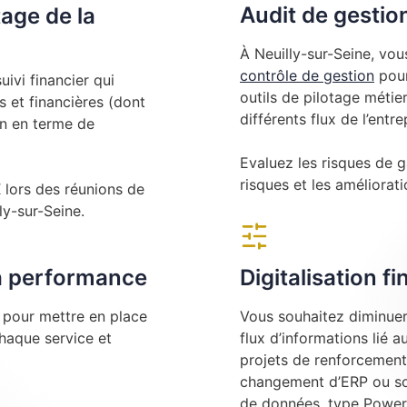
Audit de gestio
tage de la
À Neuilly-sur-Seine, vou
contrôle de gestion
pour
ivi financier qui
outils de pilotage métier
 et financières (dont
différents flux de l’entre
on en terme de
Evaluez les risques de g
risques et les amélioratio
ors des réunions de
ly-sur-Seine.
la performance
Digitalisation f
e pour mettre en place
Vous souhaitez diminuer 
chaque service et
flux d’informations lié 
projets de renforcement
changement d’ERP ou sou
de données, type Power 