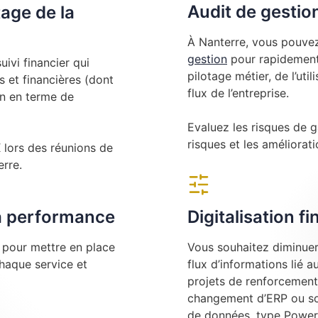
Audit de gestio
tage de la
À Nanterre, vous pouvez
gestion
pour rapidement 
ivi financier qui
pilotage métier, de l’uti
 et financières (dont
flux de l’entreprise.
on en terme de
Evaluez les risques de g
risques et les amélioratio
ors des réunions de
erre.
la performance
Digitalisation f
e pour mettre en place
Vous souhaitez diminuer 
chaque service et
flux d’informations lié 
projets de renforcement
changement d’ERP ou sou
de données, type Power 