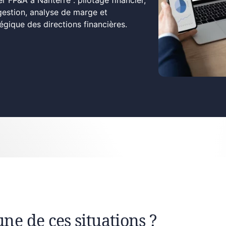
r FP&A à Nanterre : pilotage financier,
gestion, analyse de marge et
ique des directions financières.
une de ces situations ?