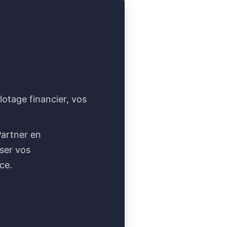
otage financier, vos
Partner en
iser vos
ce.