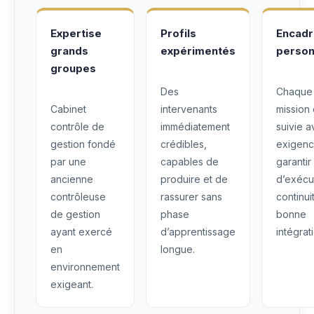
Expertise
Profils
Encad
grands
expérimentés
person
groupes
Des
Chaque
Cabinet
intervenants
mission 
contrôle de
immédiatement
suivie 
gestion fondé
crédibles,
exigenc
par une
capables de
garantir
ancienne
produire et de
d’exécu
contrôleuse
rassurer sans
continui
de gestion
phase
bonne
ayant exercé
d’apprentissage
intégrat
en
longue.
environnement
exigeant.