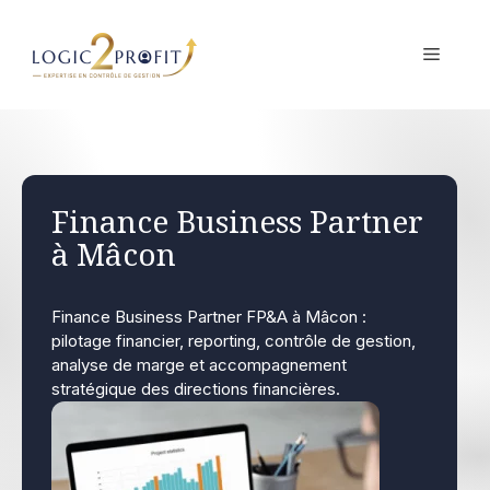
Aller
au
MENU
contenu
Finance Business Partner
à Mâcon
Finance Business Partner FP&A à Mâcon :
pilotage financier, reporting, contrôle de gestion,
analyse de marge et accompagnement
stratégique des directions financières.