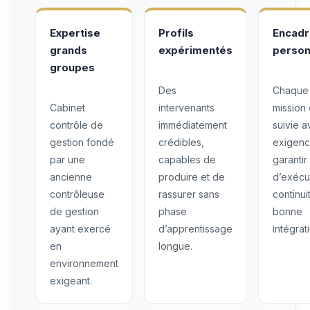
Expertise
Profils
Encad
grands
expérimentés
person
groupes
Des
Chaque
Cabinet
intervenants
mission 
contrôle de
immédiatement
suivie 
gestion fondé
crédibles,
exigenc
par une
capables de
garantir
ancienne
produire et de
d’exécu
contrôleuse
rassurer sans
continui
de gestion
phase
bonne
ayant exercé
d’apprentissage
intégrat
en
longue.
environnement
exigeant.