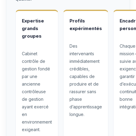
Expertise
Profils
Encad
grands
expérimentés
person
groupes
Des
Chaque
Cabinet
intervenants
mission 
contrôle de
immédiatement
suivie 
gestion fondé
crédibles,
exigenc
par une
capables de
garantir
ancienne
produire et de
d’exécu
contrôleuse
rassurer sans
continui
de gestion
phase
bonne
ayant exercé
d’apprentissage
intégrat
en
longue.
environnement
exigeant.