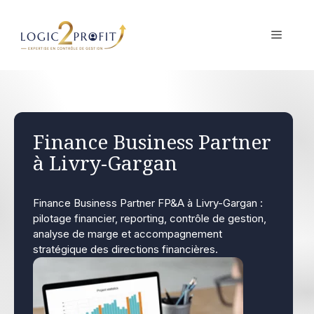
Aller
au
MENU
contenu
Finance Business Partner
à Livry-Gargan
Finance Business Partner FP&A à Livry-Gargan :
pilotage financier, reporting, contrôle de gestion,
analyse de marge et accompagnement
stratégique des directions financières.