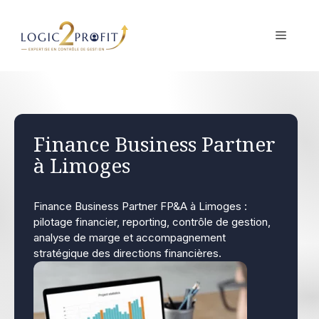
Aller
au
MENU
contenu
Finance Business Partner
à Limoges
Finance Business Partner FP&A à Limoges :
pilotage financier, reporting, contrôle de gestion,
analyse de marge et accompagnement
stratégique des directions financières.