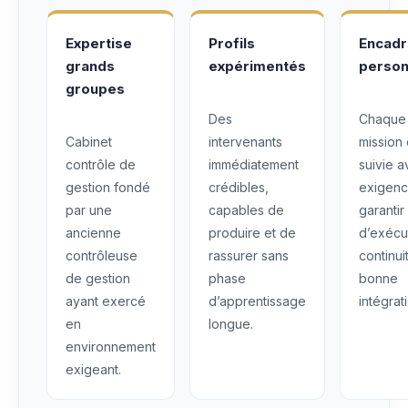
Expertise
Profils
Encad
grands
expérimentés
person
groupes
Des
Chaque
Cabinet
intervenants
mission 
contrôle de
immédiatement
suivie 
gestion fondé
crédibles,
exigenc
par une
capables de
garantir
ancienne
produire et de
d’exécu
contrôleuse
rassurer sans
continui
de gestion
phase
bonne
ayant exercé
d’apprentissage
intégrat
en
longue.
environnement
exigeant.