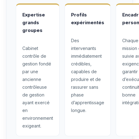
Expertise
Profils
Encad
grands
expérimentés
person
groupes
Des
Chaque
Cabinet
intervenants
mission 
contrôle de
immédiatement
suivie 
gestion fondé
crédibles,
exigenc
par une
capables de
garantir
ancienne
produire et de
d’exécu
contrôleuse
rassurer sans
continui
de gestion
phase
bonne
ayant exercé
d’apprentissage
intégrat
en
longue.
environnement
exigeant.