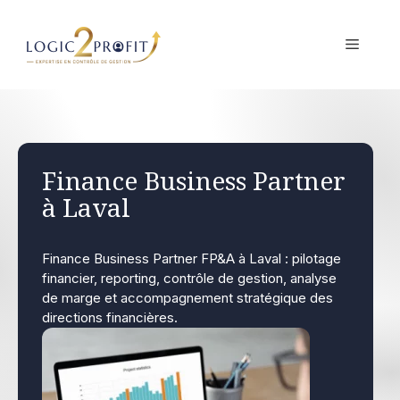
Aller
au
MENU
contenu
Finance Business Partner
à Laval
Finance Business Partner FP&A à Laval : pilotage
financier, reporting, contrôle de gestion, analyse
de marge et accompagnement stratégique des
directions financières.