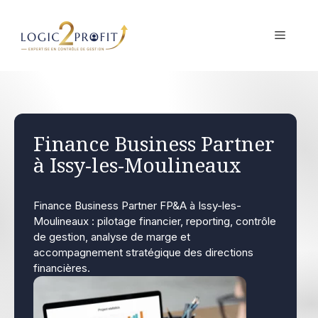
Aller
au
MENU
contenu
Finance Business Partner
à Issy-les-Moulineaux
Finance Business Partner FP&A à Issy-les-
Moulineaux : pilotage financier, reporting, contrôle
de gestion, analyse de marge et
accompagnement stratégique des directions
financières.