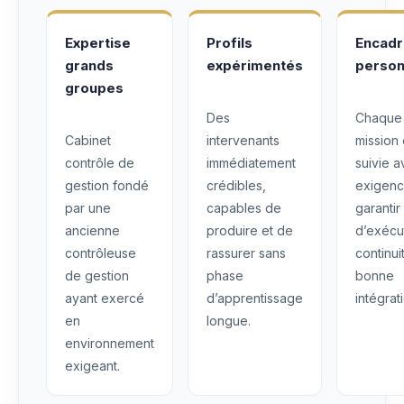
Expertise
Profils
Encad
grands
expérimentés
person
groupes
Des
Chaque
Cabinet
intervenants
mission 
contrôle de
immédiatement
suivie 
gestion fondé
crédibles,
exigenc
par une
capables de
garantir
ancienne
produire et de
d’exécu
contrôleuse
rassurer sans
continui
de gestion
phase
bonne
ayant exercé
d’apprentissage
intégrat
en
longue.
environnement
exigeant.