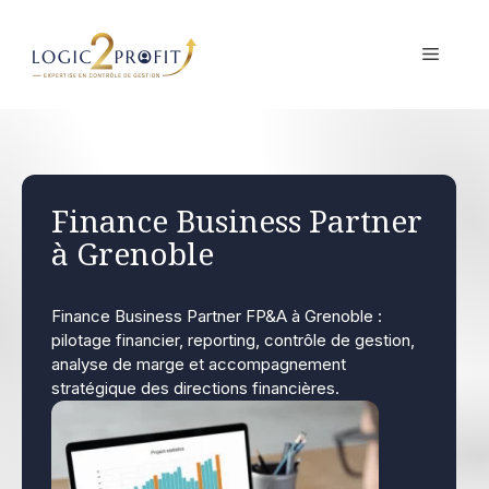
Aller
au
MENU
contenu
Finance Business Partner
à Grenoble
Finance Business Partner FP&A à Grenoble :
pilotage financier, reporting, contrôle de gestion,
analyse de marge et accompagnement
stratégique des directions financières.