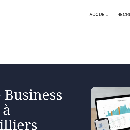
ACCUEIL
RECR
 Business
 à
lliers