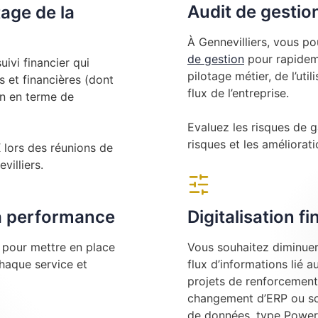
Audit de gestion
tage de la
À Gennevilliers, vous po
de gestion
pour rapideme
ivi financier qui
pilotage métier, de l’uti
 et financières (dont
flux de l’entreprise.
on en terme de
Evaluez les risques de g
risques et les amélioratio
ors des réunions de
villiers.
la performance
Digitalisation f
e pour mettre en place
Vous souhaitez diminuer 
chaque service et
flux d’informations lié 
projets de renforcement
changement d’ERP ou sou
de données, type Power 