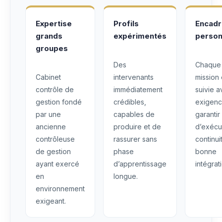
Expertise
Profils
Encad
grands
expérimentés
person
groupes
Des
Chaque
Cabinet
intervenants
mission 
contrôle de
immédiatement
suivie 
gestion fondé
crédibles,
exigenc
par une
capables de
garantir
ancienne
produire et de
d’exécu
contrôleuse
rassurer sans
continui
de gestion
phase
bonne
ayant exercé
d’apprentissage
intégrat
en
longue.
environnement
exigeant.