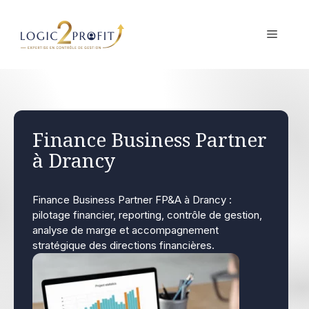
Aller
au
MENU
contenu
Finance Business Partner
à Drancy
Finance Business Partner FP&A à Drancy :
pilotage financier, reporting, contrôle de gestion,
analyse de marge et accompagnement
stratégique des directions financières.