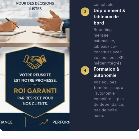
comptable.
Déploiement &
3
tableaux de
bord
Reporting
mensuel
automatisé,
tableaux co-
construits avec
vos équipes, KPIs
métier intégrés.
Formation &
4
autonomie
Vos équipes
formées jusqu’à
l’autonomie
complète — pas
de dépendance,
pas de boîte
noire.