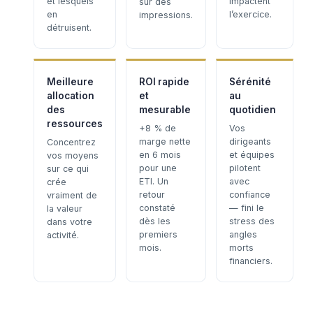
et lesquels
impactent
sur des
en
l’exercice.
impressions.
détruisent.
Meilleure
ROI rapide
Sérénité
allocation
et
au
des
mesurable
quotidien
ressources
+8 % de
Vos
marge nette
dirigeants
Concentrez
en 6 mois
et équipes
vos moyens
pour une
pilotent
sur ce qui
ETI. Un
avec
crée
retour
confiance
vraiment de
constaté
— fini le
la valeur
dès les
stress des
dans votre
premiers
angles
activité.
mois.
morts
financiers.