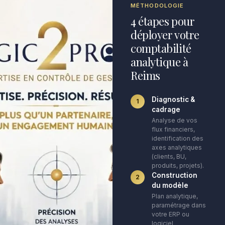
MÉTHODOLOGIE
4 étapes pour
déployer votre
comptabilité
analytique à
Reims
Diagnostic &
1
cadrage
Analyse de vos
flux financiers,
identification des
axes analytiques
(clients, BU,
produits, projets).
Construction
2
du modèle
Plan analytique,
paramétrage dans
votre ERP ou
logiciel