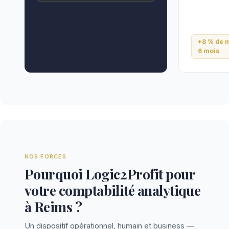
+8 % de m
6 mois
NOS FORCES
Pourquoi Logic2Profit pour
votre comptabilité analytique
à Reims ?
Un dispositif opérationnel, humain et business —