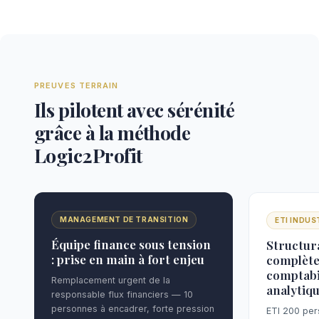
PREUVES TERRAIN
Ils pilotent avec sérénité
grâce à la méthode
Logic2Profit
MANAGEMENT DE TRANSITION
ETI INDUS
Équipe finance sous tension
Structur
: prise en main à fort enjeu
complète
comptabi
Remplacement urgent de la
analytiq
responsable flux financiers — 10
personnes à encadrer, forte pression
ETI 200 per