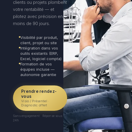
clients ou projets plombent
votre rentabilité — et
pilotez avec précision en
moins de 90 jours.
Visibilité par produit,
client, projet ou site
Intégration dans vos
outils existants (ERP,
Excel, logiciel compta)
Formation de vos
équipes incluse —
autonomie garantie
Prendre rendez-
vous
Visio / Présentiel ·
Diagnostic offert
Sans engagement · Réponse sous
24h