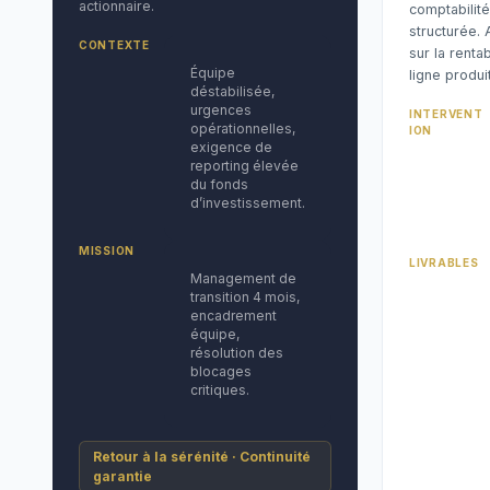
actionnaire.
comptabilité
structurée. 
CONTEXTE
sur la rentab
Équipe
ligne produit
déstabilisée,
urgences
INTERVENT
opérationnelles,
ION
exigence de
reporting élevée
du fonds
d’investissement.
MISSION
LIVRABLES
Management de
transition 4 mois,
encadrement
équipe,
résolution des
blocages
critiques.
Retour à la sérénité · Continuité
garantie