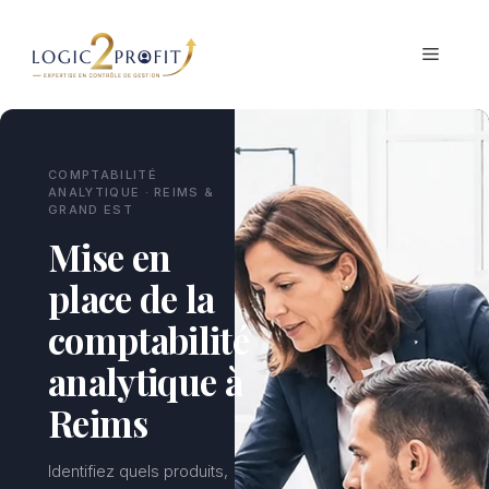
Aller
au
MENU
contenu
COMPTABILITÉ
ANALYTIQUE · REIMS &
GRAND EST
Mise en
place de la
comptabilité
analytique à
Reims
Identifiez quels produits,