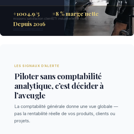
+100
4,9/5
+8 % marge nette
missions
satisfaction client
ETI industrielle · 6 mois
Depuis 2016
cabinet indépendant
LES SIGNAUX D’ALERTE
Piloter sans comptabilité
analytique, c’est décider à
l’aveugle
La comptabilité générale donne une vue globale —
pas la rentabilité réelle de vos produits, clients ou
projets.