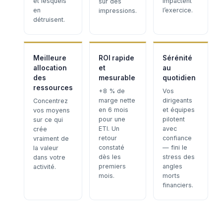
et lesquels
impactent
sur des
en
l’exercice.
impressions.
détruisent.
Meilleure
ROI rapide
Sérénité
allocation
et
au
des
mesurable
quotidien
ressources
+8 % de
Vos
marge nette
dirigeants
Concentrez
en 6 mois
et équipes
vos moyens
pour une
pilotent
sur ce qui
ETI. Un
avec
crée
retour
confiance
vraiment de
constaté
— fini le
la valeur
dès les
stress des
dans votre
premiers
angles
activité.
mois.
morts
financiers.