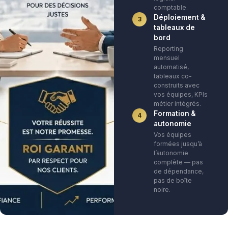
comptable.
Déploiement &
3
tableaux de
bord
Reporting
mensuel
automatisé,
tableaux co-
construits avec
vos équipes, KPIs
métier intégrés.
Formation &
4
autonomie
Vos équipes
formées jusqu’à
l’autonomie
complète — pas
de dépendance,
pas de boîte
noire.