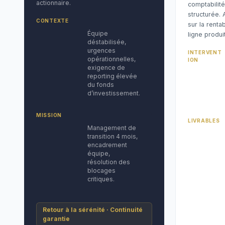
actionnaire.
comptabilité
structurée. 
CONTEXTE
sur la rentab
Équipe
ligne produit
déstabilisée,
urgences
INTERVENT
opérationnelles,
ION
exigence de
reporting élevée
du fonds
d’investissement.
MISSION
LIVRABLES
Management de
transition 4 mois,
encadrement
équipe,
résolution des
blocages
critiques.
Retour à la sérénité · Continuité
garantie