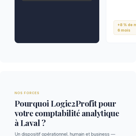
+8 % de m
6 mois
NOS FORCES
Pourquoi Logic2Profit pour
votre comptabilité analytique
à Laval ?
Un dispositif opérationnel, humain et business —