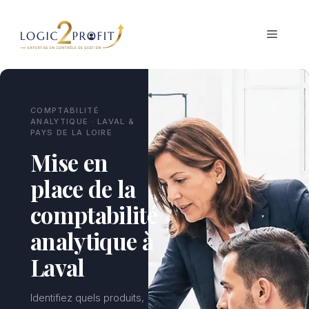
Aller
au
MENU
contenu
COMPTABILITÉ
ANALYTIQUE · LAVAL &
PAYS DE LA LOIRE
Mise en
place de la
comptabilité
analytique à
Laval
Identifiez quels produits,