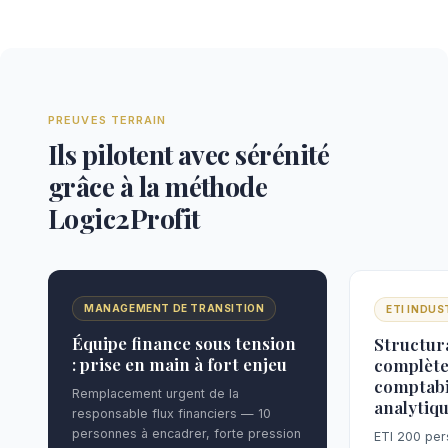
PREUVES TERRAIN
Ils pilotent avec sérénité
grâce à la méthode
Logic2Profit
MANAGEMENT DE TRANSITION
ETI INDUS
Équipe finance sous tension
Structur
: prise en main à fort enjeu
complète
comptabi
Remplacement urgent de la
analytiq
responsable flux financiers — 10
personnes à encadrer, forte pression
ETI 200 per