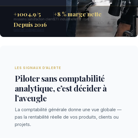
+100
4,9/5
+8 % marge nette
missions
satisfaction client
ETI industrielle · 6 mois
Depuis 2016
cabinet indépendant
LES SIGNAUX D’ALERTE
Piloter sans comptabilité
analytique, c’est décider à
l’aveugle
La comptabilité générale donne une vue globale —
pas la rentabilité réelle de vos produits, clients ou
projets.