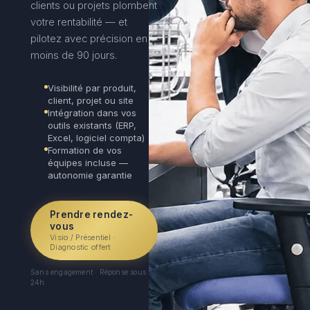
clients ou projets plombent
votre rentabilité — et
pilotez avec précision en
moins de 90 jours.
Visibilité par produit,
client, projet ou site
Intégration dans vos
outils existants (ERP,
Excel, logiciel compta)
Formation de vos
équipes incluse —
autonomie garantie
Prendre rendez-
vous
Visio / Présentiel ·
Diagnostic offert
Sans engagement · Réponse sous
24h