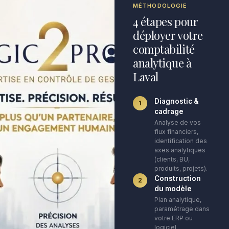
MÉTHODOLOGIE
4 étapes pour
déployer votre
comptabilité
analytique à
Laval
Diagnostic &
1
cadrage
Analyse de vos
flux financiers,
identification des
axes analytiques
(clients, BU,
produits, projets).
Construction
2
du modèle
Plan analytique,
paramétrage dans
votre ERP ou
logiciel