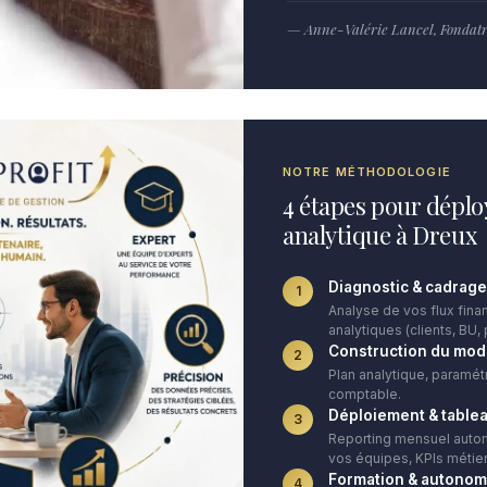
— Anne-Valérie Lancel, Fondatri
NOTRE MÉTHODOLOGIE
4 étapes pour déplo
analytique à Dreux
Diagnostic & cadrage
1
Analyse de vos flux finan
analytiques (clients, BU, 
Construction du mod
2
Plan analytique, paramét
comptable.
Déploiement & table
3
Reporting mensuel autom
vos équipes, KPIs métier
Formation & autonom
4