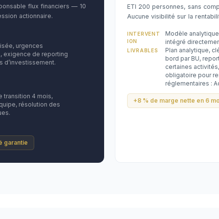
onsable flux financiers — 10
ETI 200 personnes, sans compta
ssion actionnaire.
Aucune visibilité sur la rentabili
Modèle analytique
INTERVENT
ION
intégré directemen
lisée, urgences
Plan analytique, cl
LIVRABLES
, exigence de reporting
bord par BU, repo
s d’investissement.
certaines activités
obligatoire pour re
réglementaires : A
transition 4 mois,
+8 % de marge nette en 6 mo
uipe, résolution des
ues.
té garantie