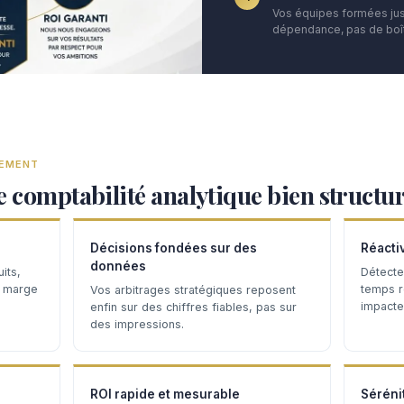
Vos équipes formées ju
dépendance, pas de boît
TEMENT
e comptabilité analytique bien structu
Décisions fondées sur des
Réacti
données
its,
Détecte
a marge
temps ré
Vos arbitrages stratégiques reposent
impacten
enfin sur des chiffres fiables, pas sur
des impressions.
ROI rapide et mesurable
Séréni