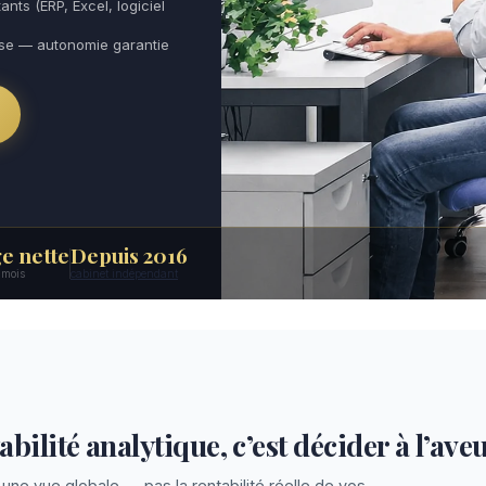
ants (ERP, Excel, logiciel
use — autonomie garantie
e nette
Depuis 2016
6 mois
cabinet indépendant
bilité analytique, c’est décider à l’ave
une vue globale — pas la rentabilité réelle de vos