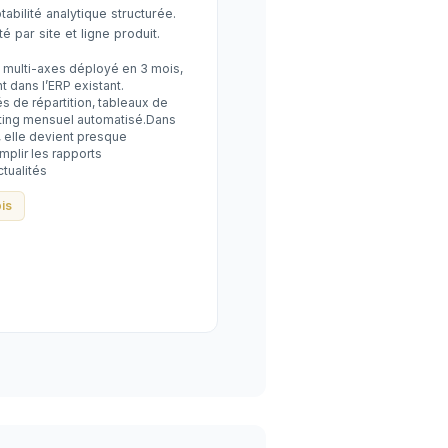
bilité analytique structurée.
té par site et ligne produit.
 multi-axes déployé en 3 mois,
t dans l’ERP existant.
és de répartition, tableaux de
rting mensuel automatisé.Dans
, elle devient presque
mplir les rapports
ctualités
is