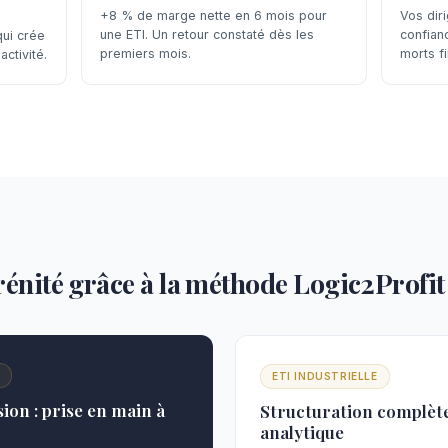
+8 % de marge nette en 6 mois pour
Vos dir
une ETI. Un retour constaté dès les
confian
ui crée
premiers mois.
morts fi
activité.
érénité grâce à la méthode Logic2Profit
N
ETI INDUSTRIELLE
ion : prise en main à
Structuration complète
analytique