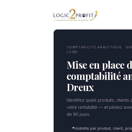
Aller
au
contenu
COMPTABILITÉ ANALYTIQUE · DR
LOIRE
Mise en place d
comptabilité an
Dreux
Identifiez quels produits, clients
votre rentabilité — et pilotez av
de 90 jours.
Visibilité par produit, client, pro