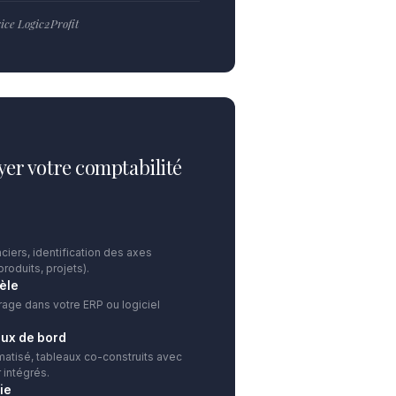
ce Logic2Profit
yer votre comptabilité
ciers, identification des axes
produits, projets).
èle
rage dans votre ERP ou logiciel
aux de bord
atisé, tableaux co-construits avec
 intégrés.
ie