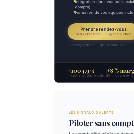
Intégration dans vos outils exist
compta)
Formation de vos équipes incl
Prendre rendez-vous
Visio / Présentiel · Diagnostic offert
Sans engagement · Réponse sous 24h
+100
4,9/5
+8 % marg
missions
satisfaction client
ETI industrielle · 
LES SIGNAUX D’ALERTE
Piloter sans compta
La comptabilité générale donne 