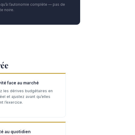
squ’à l’autonomie complète — pas de
e noire.
rée
vité face au marché
z les dérives budgétaires en
el et ajustez avant qu’elles
t l’exercice.
té au quotidien