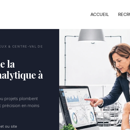
ACCUEIL
RECR
EUX & CENTRE-VAL DE
e la
alytique à
 ou projets plombent
ec précision en moins
jet ou site