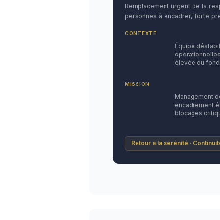
Remplacement urgent de la resp
personnes à encadrer, forte pre
CONTEXTE
Équipe déstabi
opérationnelles
élevée du fond
MISSION
Management de 
encadrement éq
blocages critiq
Retour à la sérénité · Continui