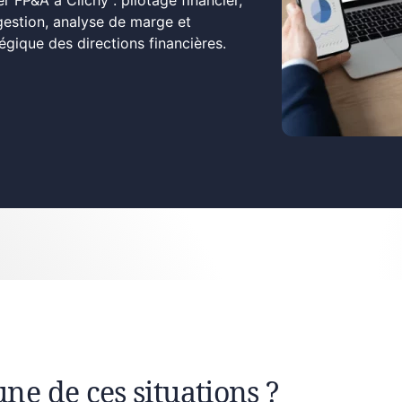
r FP&A à Clichy : pilotage financier,
gestion, analyse de marge et
ique des directions financières.
une de ces situations ?