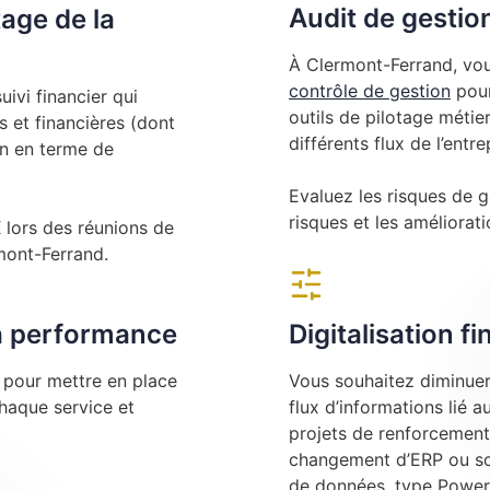
Audit de gestio
tage de la
À Clermont-Ferrand, vou
contrôle de gestion
pour
ivi financier qui
outils de pilotage métier
 et financières (dont
différents flux de l’entre
on en terme de
Evaluez les risques de g
risques et les amélioratio
ors des réunions de
rmont-Ferrand.
la performance
Digitalisation f
e pour mettre en place
Vous souhaitez diminuer 
chaque service et
flux d’informations lié 
projets de renforcement
changement d’ERP ou sou
de données, type Power 