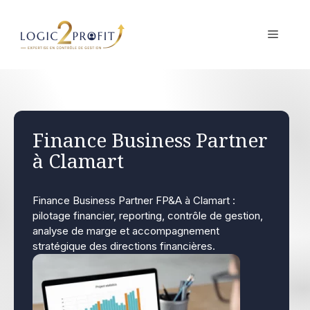
Aller
au
MENU
contenu
Finance Business Partner
à Clamart
Finance Business Partner FP&A à Clamart :
pilotage financier, reporting, contrôle de gestion,
analyse de marge et accompagnement
stratégique des directions financières.