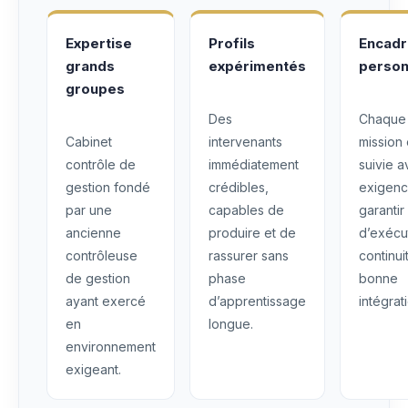
Expertise
Profils
Encad
grands
expérimentés
person
groupes
Des
Chaque
Cabinet
intervenants
mission 
contrôle de
immédiatement
suivie 
gestion fondé
crédibles,
exigenc
par une
capables de
garantir
ancienne
produire et de
d’exécu
contrôleuse
rassurer sans
continui
de gestion
phase
bonne
ayant exercé
d’apprentissage
intégrat
en
longue.
environnement
exigeant.