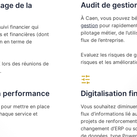
Audit de gestio
tage de la
À Caen, vous pouvez bén
gestion
pour rapidement 
ivi financier qui
pilotage métier, de l’uti
 et financières (dont
flux de l’entreprise.
on en terme de
Evaluez les risques de g
risques et les amélioratio
ors des réunions de
.
la performance
Digitalisation f
e pour mettre en place
Vous souhaitez diminuer 
chaque service et
flux d’informations lié 
projets de renforcement
changement d’ERP ou sou
de données, type Power 