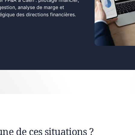
r FP&A à Caen : pilotage financier,
gestion, analyse de marge et
ique des directions financières.
une de ces situations ?