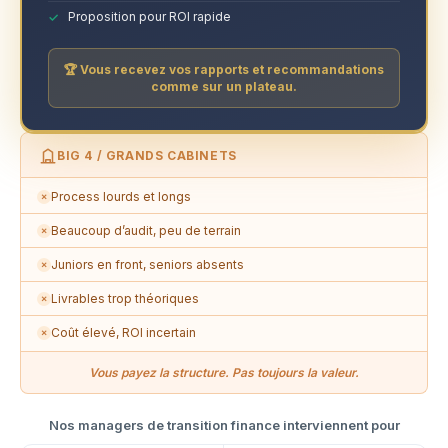
Proposition pour ROI rapide
🏆 Vous recevez vos rapports et recommandations
comme sur un plateau.
BIG 4 / GRANDS CABINETS
Process lourds et longs
✗
Beaucoup d’audit, peu de terrain
✗
Juniors en front, seniors absents
✗
Livrables trop théoriques
✗
Coût élevé, ROI incertain
✗
Vous payez la structure. Pas toujours la valeur.
Nos managers de transition finance interviennent pour