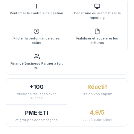
Renforcer le contrôle de gestion
Construire ou automatiser le
reporting
Piloter la performance et les
Fiabiliser et accélérer les
coûts
clôtures
Finance Business Partner à fort
ROI
+100
Réactif
missions réalisées avec
selon vos enjeux
succès
4,9/5
PME·ETI
satisfaction client
et groupes accompagnés