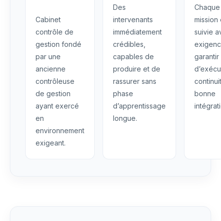
Des
Chaque
Cabinet
intervenants
mission 
contrôle de
immédiatement
suivie 
gestion fondé
crédibles,
exigenc
par une
capables de
garantir
ancienne
produire et de
d’exécu
contrôleuse
rassurer sans
continui
de gestion
phase
bonne
ayant exercé
d’apprentissage
intégrat
en
longue.
environnement
exigeant.