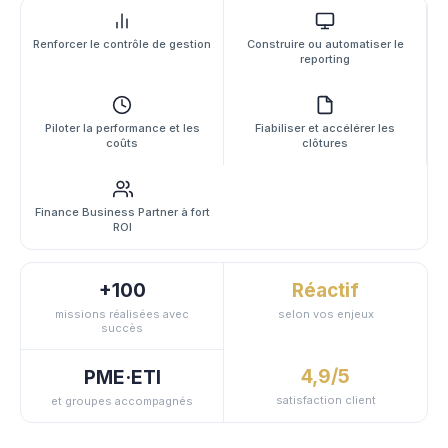
Renforcer le contrôle de gestion
Construire ou automatiser le
reporting
Piloter la performance et les
Fiabiliser et accélérer les
coûts
clôtures
Finance Business Partner à fort
ROI
+100
Réactif
missions réalisées avec
selon vos enjeux
succès
4,9/5
PME·ETI
satisfaction client
et groupes accompagnés