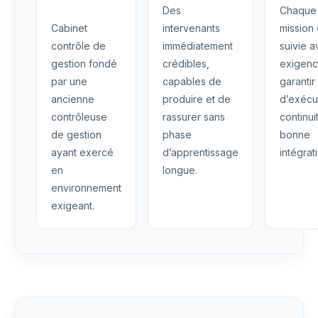
Des
Chaque
Cabinet
intervenants
mission 
contrôle de
immédiatement
suivie 
gestion fondé
crédibles,
exigenc
par une
capables de
garantir
ancienne
produire et de
d’exécu
contrôleuse
rassurer sans
continui
de gestion
phase
bonne
ayant exercé
d’apprentissage
intégrat
en
longue.
environnement
exigeant.