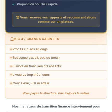
Proposition pour ROI rapide
🏆 Vous recevez vos rapports et recommandations
comme sur un plateau.
BIG 4 / GRANDS CABINETS
Process lourds et longs
✗
Beaucoup d’audit, peu de terrain
✗
Juniors en front, seniors absents
✗
Livrables trop théoriques
✗
Coût élevé, ROI incertain
✗
Vous payez la structure. Pas toujours la valeur.
Nos managers de transition finance interviennent pour