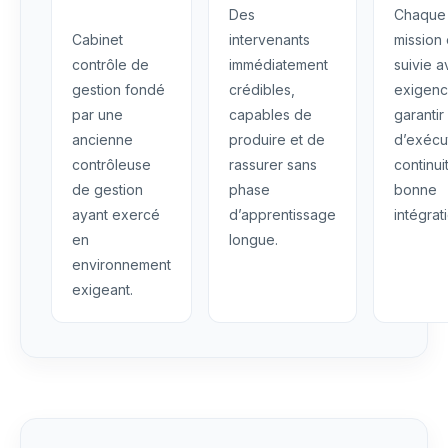
Des
Chaque
Cabinet
intervenants
mission 
contrôle de
immédiatement
suivie 
gestion fondé
crédibles,
exigenc
par une
capables de
garantir
ancienne
produire et de
d’exécu
contrôleuse
rassurer sans
continui
de gestion
phase
bonne
ayant exercé
d’apprentissage
intégrat
en
longue.
environnement
exigeant.