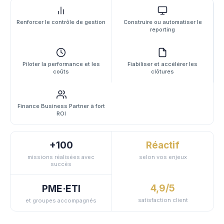
Renforcer le contrôle de gestion
Construire ou automatiser le
reporting
Piloter la performance et les
Fiabiliser et accélérer les
coûts
clôtures
Finance Business Partner à fort
ROI
+100
Réactif
missions réalisées avec
selon vos enjeux
succès
4,9/5
PME·ETI
satisfaction client
et groupes accompagnés