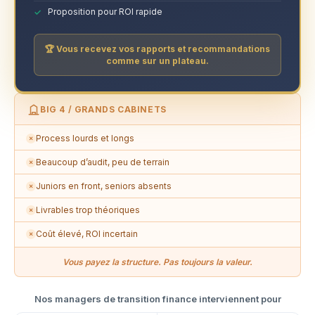
Proposition pour ROI rapide
🏆 Vous recevez vos rapports et recommandations
comme sur un plateau.
BIG 4 / GRANDS CABINETS
Process lourds et longs
✗
Beaucoup d’audit, peu de terrain
✗
Juniors en front, seniors absents
✗
Livrables trop théoriques
✗
Coût élevé, ROI incertain
✗
Vous payez la structure. Pas toujours la valeur.
Nos managers de transition finance interviennent pour