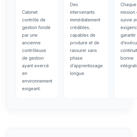
Des
Chaque
Cabinet
intervenants
mission 
contrôle de
immédiatement
suivie 
gestion fondé
crédibles,
exigenc
par une
capables de
garantir
ancienne
produire et de
d’exécu
contrôleuse
rassurer sans
continui
de gestion
phase
bonne
ayant exercé
d’apprentissage
intégrat
en
longue.
environnement
exigeant.