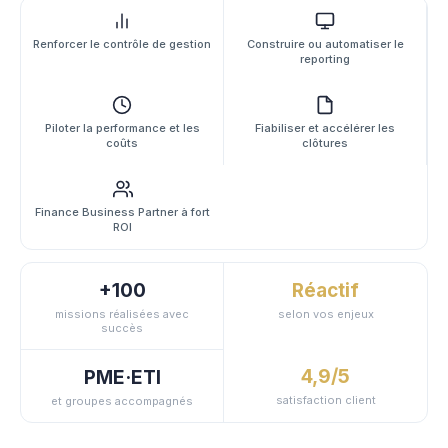
Renforcer le contrôle de gestion
Construire ou automatiser le
reporting
Piloter la performance et les
Fiabiliser et accélérer les
coûts
clôtures
Finance Business Partner à fort
ROI
+100
Réactif
missions réalisées avec
selon vos enjeux
succès
4,9/5
PME·ETI
satisfaction client
et groupes accompagnés