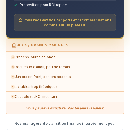
Proposition pour ROI rapide
🏆 Vous recevez vos rapports et recommandations
comme sur un plateau.
BIG 4 / GRANDS CABINETS
Process lourds et longs
✗
Beaucoup d’audit, peu de terrain
✗
Juniors en front, seniors absents
✗
Livrables trop théoriques
✗
Coût élevé, ROI incertain
✗
Vous payez la structure. Pas toujours la valeur.
Nos managers de transition finance interviennent pour