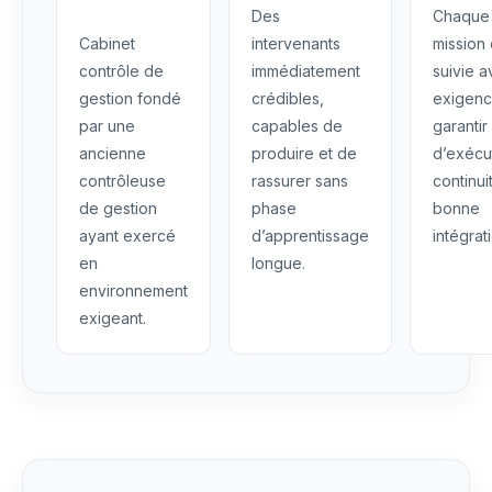
Des
Chaque
Cabinet
intervenants
mission 
contrôle de
immédiatement
suivie 
gestion fondé
crédibles,
exigenc
par une
capables de
garantir
ancienne
produire et de
d’exécu
contrôleuse
rassurer sans
continui
de gestion
phase
bonne
ayant exercé
d’apprentissage
intégrat
en
longue.
environnement
exigeant.