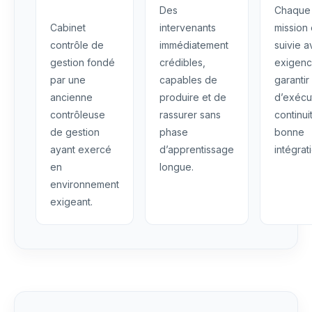
Des
Chaque
Cabinet
intervenants
mission 
contrôle de
immédiatement
suivie 
gestion fondé
crédibles,
exigenc
par une
capables de
garantir
ancienne
produire et de
d’exécu
contrôleuse
rassurer sans
continui
de gestion
phase
bonne
ayant exercé
d’apprentissage
intégrat
en
longue.
environnement
exigeant.