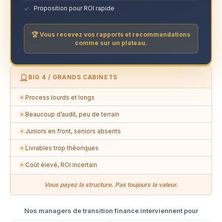
Proposition pour ROI rapide
🏆 Vous recevez vos rapports et recommandations
comme sur un plateau.
BIG 4 / GRANDS CABINETS
Process lourds et longs
✗
Beaucoup d’audit, peu de terrain
✗
Juniors en front, seniors absents
✗
Livrables trop théoriques
✗
Coût élevé, ROI incertain
✗
Vous payez la structure. Pas toujours la valeur.
Nos managers de transition finance interviennent pour