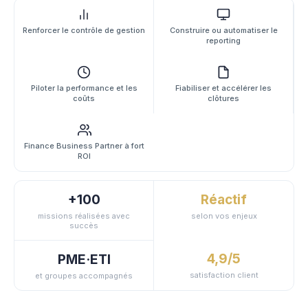
Renforcer le contrôle de gestion
Construire ou automatiser le
reporting
Piloter la performance et les
Fiabiliser et accélérer les
coûts
clôtures
Finance Business Partner à fort
ROI
+100
Réactif
missions réalisées avec
selon vos enjeux
succès
4,9/5
PME·ETI
satisfaction client
et groupes accompagnés