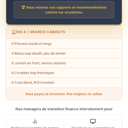
🏆 Vous recevez vos rapports et recommandations
comme sur un plateau.
BIG 4 / GRANDS CABINETS
Process lourds et longs
✗
Beaucoup d’audit, peu de terrain
✗
Juniors en front, seniors absents
✗
Livrables trop théoriques
✗
Coût élevé, ROI incertain
✗
Vous payez la structure. Pas toujours la valeur.
Nos managers de transition finance interviennent pour
Renforcer le contrôle de gestion
Construire ou automatiser le