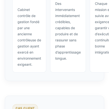
Des
Chaque
Cabinet
intervenants
mission 
contrôle de
immédiatement
suivie a
gestion fondé
crédibles,
exigence
par une
capables de
garantir 
ancienne
produire et de
d’exécut
contrôleuse de
rassurer sans
continuit
gestion ayant
phase
bonne
exercé en
d’apprentissage
intégrati
environnement
longue.
exigeant.
CAS CLIENT