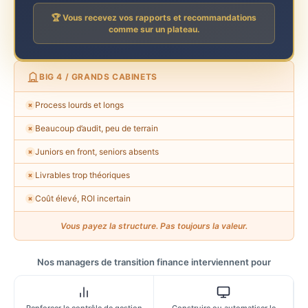
🏆 Vous recevez vos rapports et recommandations
comme sur un plateau.
BIG 4 / GRANDS CABINETS
Process lourds et longs
✗
Beaucoup d’audit, peu de terrain
✗
Juniors en front, seniors absents
✗
Livrables trop théoriques
✗
Coût élevé, ROI incertain
✗
Vous payez la structure. Pas toujours la valeur.
Nos managers de transition finance interviennent pour
Renforcer le contrôle de gestion
Construire ou automatiser le