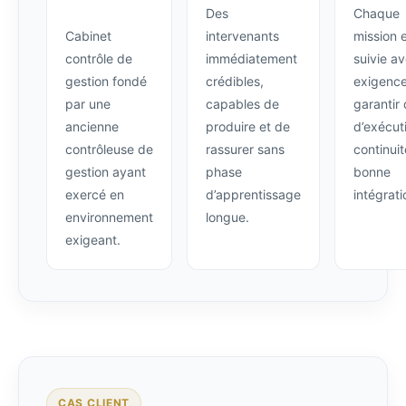
Des
Chaque
Cabinet
intervenants
mission 
contrôle de
immédiatement
suivie a
gestion fondé
crédibles,
exigence
par une
capables de
garantir 
ancienne
produire et de
d’exécut
contrôleuse de
rassurer sans
continuit
gestion ayant
phase
bonne
exercé en
d’apprentissage
intégrati
environnement
longue.
exigeant.
CAS CLIENT