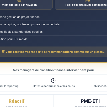
Méthodologie & innovation
Pool d’experts multi-compétenc
ence gestion de projet finance
age rapide, montée en puissance immédiate
es fiables, standardisés et utiles
ition pour ROI rapide
🏆 Vous recevez vos rapports et recommandations comme sur un plateau.
Nos managers de transition finance interviennent pour
er le reporting
Piloter la performance et les coûts
Fiabiliser et
Réactif
PME·ETI
selon vos enjeux
et groupes accompagnés