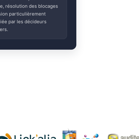
ge, résolution des blocages
sion particulièrement
iée par les décideurs
ers.