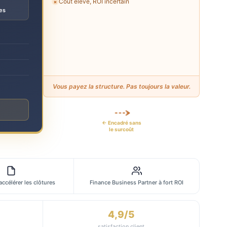
Coût élevé, ROI incertain
✗
es
Vous payez la structure. Pas toujours la valeur.
← Encadré sans
le surcoût
 accélérer les clôtures
Finance Business Partner à fort ROI
4,9/5
satisfaction client