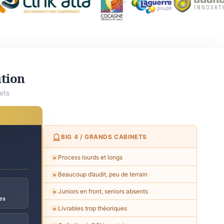
ution
ets
BIG 4 / GRANDS CABINETS
Process lourds et longs
✗
Beaucoup d’audit, peu de terrain
✗
Juniors en front, seniors absents
✗
es
Livrables trop théoriques
✗