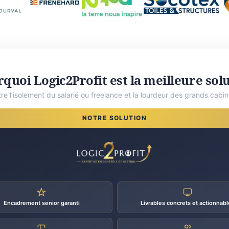
quoi Logic2Profit est la meilleure sol
tre l’isolement du salarié ou freelance et la lourdeur des grands cabin
NOTRE SOLUTION
Encadrement senior garanti
Livrables concrets et actionnabl