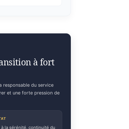
nsition à fort
la responsable du service
rer et une forte pression de
TAT
 à la sérénité, continuité du