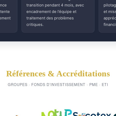
ence
transition pendant 4 mois, avec
pilota
ttente
encadrement de l’équipe et
et mis
sement
traitement des problèmes
appréc
critiques.
financi
Références & Accréditations
GROUPES · FONDS D’INVESTISSEMENT · PME · ETI