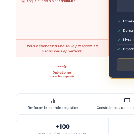
Risque sur délais et continuité
✗
Expéri
Démarr
Livrabl
Vous dépendez d’une seule personne. Le
Propos
risque vous appartient.
Opérationnel
sans le risque →
Renforcer le contrôle de gestion
Construire ou automatis
+100
missions réalisées avec succès