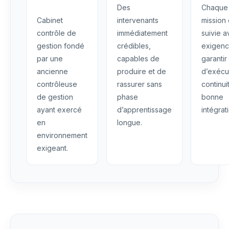
Des
Chaque
Cabinet
intervenants
mission 
contrôle de
immédiatement
suivie 
gestion fondé
crédibles,
exigenc
par une
capables de
garantir
ancienne
produire et de
d’exécu
contrôleuse
rassurer sans
continui
de gestion
phase
bonne
ayant exercé
d’apprentissage
intégrat
en
longue.
environnement
exigeant.