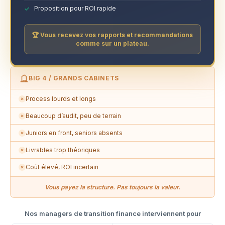
Proposition pour ROI rapide
🏆 Vous recevez vos rapports et recommandations
comme sur un plateau.
BIG 4 / GRANDS CABINETS
Process lourds et longs
✗
Beaucoup d’audit, peu de terrain
✗
Juniors en front, seniors absents
✗
Livrables trop théoriques
✗
Coût élevé, ROI incertain
✗
Vous payez la structure. Pas toujours la valeur.
Nos managers de transition finance interviennent pour