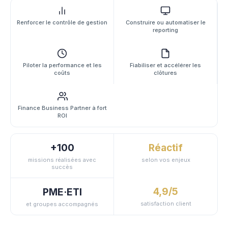
Renforcer le contrôle de gestion
Construire ou automatiser le
reporting
Piloter la performance et les
Fiabiliser et accélérer les
coûts
clôtures
Finance Business Partner à fort
ROI
+100
Réactif
missions réalisées avec
selon vos enjeux
succès
4,9/5
PME·ETI
satisfaction client
et groupes accompagnés