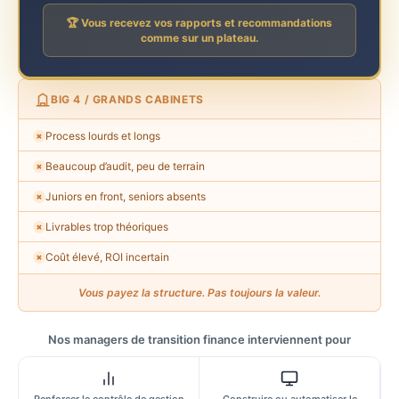
🏆 Vous recevez vos rapports et recommandations
comme sur un plateau.
BIG 4 / GRANDS CABINETS
Process lourds et longs
✗
Beaucoup d’audit, peu de terrain
✗
Juniors en front, seniors absents
✗
Livrables trop théoriques
✗
Coût élevé, ROI incertain
✗
Vous payez la structure. Pas toujours la valeur.
Nos managers de transition finance interviennent pour
Renforcer le contrôle de gestion
Construire ou automatiser le