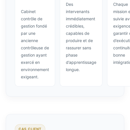
Des
Chaque
Cabinet
intervenants
mission 
contrôle de
immédiatement
suivie a
gestion fondé
crédibles,
exigence
par une
capables de
garantir 
ancienne
produire et de
d’exécut
contrôleuse de
rassurer sans
continuit
gestion ayant
phase
bonne
exercé en
d’apprentissage
intégrati
environnement
longue.
exigeant.
CAS CLIENT