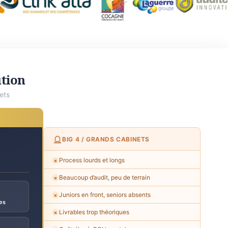
ution
ets
BIG 4 / GRANDS CABINETS
Process lourds et longs
✗
Beaucoup d’audit, peu de terrain
✗
Juniors en front, seniors absents
✗
es
Livrables trop théoriques
✗