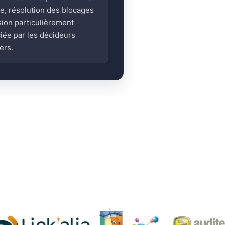
ge, résolution des blocages
sion particulièrement
iée par les décideurs
ers.