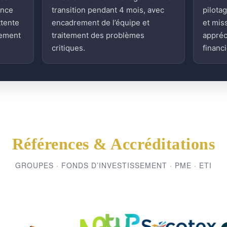
ence
transition pendant 4 mois, avec
pilota
ttente
encadrement de l’équipe et
et mis
sement
traitement des problèmes
appréc
critiques.
financi
Références & Accréditations
GROUPES · FONDS D’INVESTISSEMENT · PME · ETI