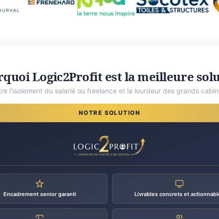
quoi Logic2Profit est la meilleure sol
tre l’isolement du salarié ou freelance et la lourdeur des grands cabin
NOTRE SOLUTION
Encadrement senior garanti
Livrables concrets et actionnabl