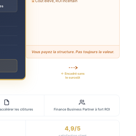
Coût élevé, ROI incertain
✗
es
Vous payez la structure. Pas toujours la valeur.
← Encadré sans
le surcoût
 accélérer les clôtures
Finance Business Partner à fort ROI
4,9/5
satisfaction client