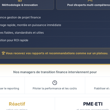
Méthodologie & innovation
Pool d’experts multi-compétenc
ence gestion de projet finance
age rapide, montée en puissance immédiate
es fiables, standardisés et utiles
ition pour ROI rapide
🏆 Vous recevez vos rapports et recommandations comme sur un plateau.
Nos managers de transition finance interviennent pour
er le reporting
Piloter la performance et les coûts
Fiabiliser et
Réactif
PME·ETI
selon vos enjeux
et groupes accompagnés