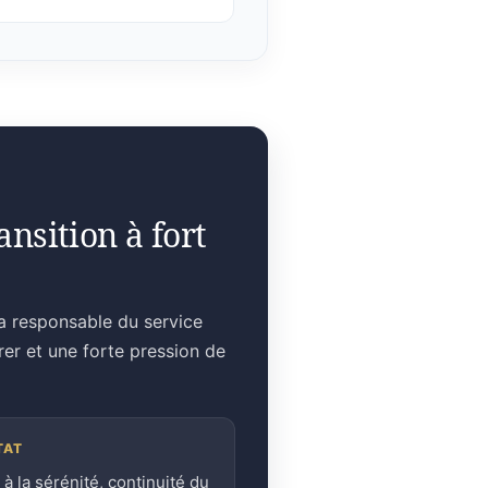
nsition à fort
la responsable du service
rer et une forte pression de
TAT
 à la sérénité, continuité du