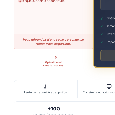
Risque sur délais et continuité
✗
Expéri
Démarr
Livrabl
Vous dépendez d’une seule personne. Le
Propos
risque vous appartient.
Opérationnel
sans le risque →
Renforcer le contrôle de gestion
Construire ou automatis
+100
missions réalisées avec succès