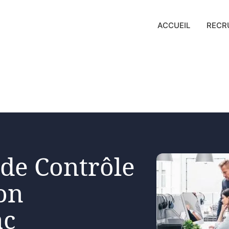
ACCUEIL
RECR
 de Contrôle
on
ac