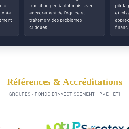
ence
transition pendant 4 mois, avec
pilota
ttente
encadrement de l’équipe et
et mis
sement
traitement des problèmes
appréc
critiques.
financi
Références & Accréditations
GROUPES · FONDS D’INVESTISSEMENT · PME · ETI