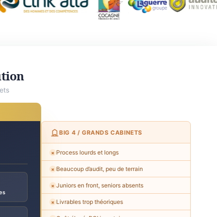
ution
ets
BIG 4 / GRANDS CABINETS
Process lourds et longs
✗
Beaucoup d’audit, peu de terrain
✗
Juniors en front, seniors absents
✗
es
Livrables trop théoriques
✗