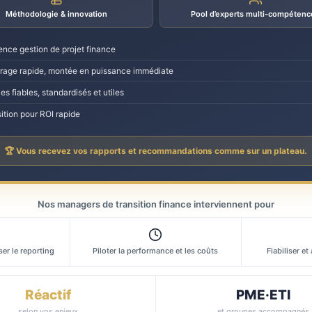
Méthodologie & innovation
Pool d’experts multi-compétenc
ence gestion de projet finance
age rapide, montée en puissance immédiate
es fiables, standardisés et utiles
ition pour ROI rapide
🏆 Vous recevez vos rapports et recommandations comme sur un plateau.
Nos managers de transition finance interviennent pour
er le reporting
Piloter la performance et les coûts
Fiabiliser et
Réactif
PME·ETI
selon vos enjeux
et groupes accompagnés