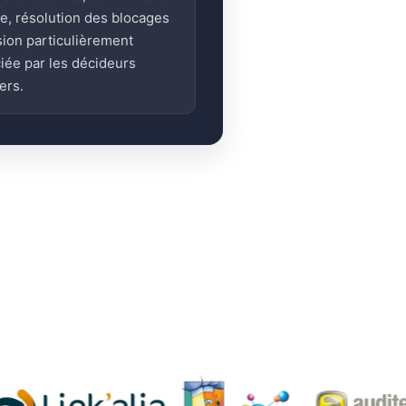
ge, résolution des blocages
sion particulièrement
iée par les décideurs
ers.