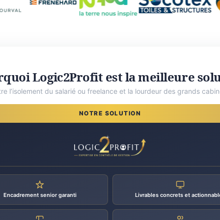
quoi Logic2Profit est la meilleure sol
tre l’isolement du salarié ou freelance et la lourdeur des grands cabin
NOTRE SOLUTION
Encadrement senior garanti
Livrables concrets et actionnabl