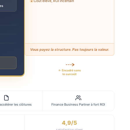
Coût élevé, ROI incertain
✗
es
Vous payez la structure. Pas toujours la valeur.
← Encadré sans
le surcoût
 accélérer les clôtures
Finance Business Partner à fort ROI
4,9/5
satisfaction client