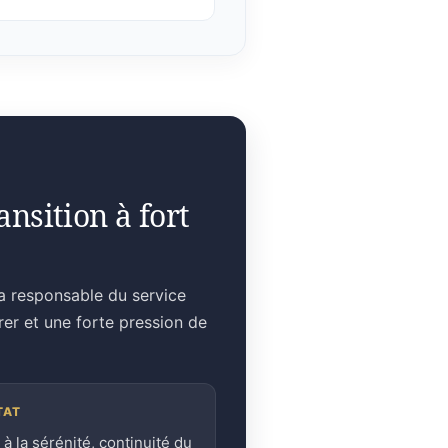
nsition à fort
la responsable du service
rer et une forte pression de
TAT
 à la sérénité, continuité du