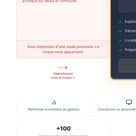
Risque sur délais et continuité
✗
Expéri
Démarr
Livrabl
Vous dépendez d’une seule personne. Le
Propos
risque vous appartient.
Opérationnel
sans le risque →
Renforcer le contrôle de gestion
Construire ou automatis
+100
missions réalisées avec succès