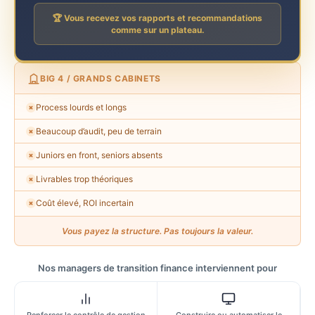
🏆 Vous recevez vos rapports et recommandations
comme sur un plateau.
BIG 4 / GRANDS CABINETS
Process lourds et longs
✗
Beaucoup d’audit, peu de terrain
✗
Juniors en front, seniors absents
✗
Livrables trop théoriques
✗
Coût élevé, ROI incertain
✗
Vous payez la structure. Pas toujours la valeur.
Nos managers de transition finance interviennent pour
Renforcer le contrôle de gestion
Construire ou automatiser le