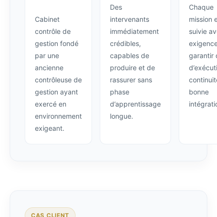
Des
Chaque
Cabinet
intervenants
mission 
contrôle de
immédiatement
suivie a
gestion fondé
crédibles,
exigence
par une
capables de
garantir 
ancienne
produire et de
d’exécut
contrôleuse de
rassurer sans
continuit
gestion ayant
phase
bonne
exercé en
d’apprentissage
intégrati
environnement
longue.
exigeant.
CAS CLIENT