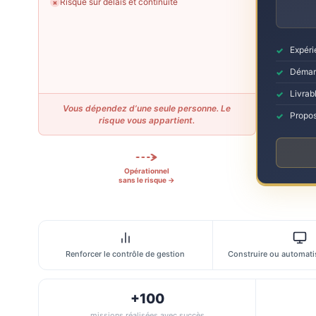
Risque sur délais et continuité
✗
Expéri
Démarr
Livrabl
Vous dépendez d’une seule personne. Le
Propos
risque vous appartient.
Opérationnel
sans le risque →
Renforcer le contrôle de gestion
Construire ou automatis
+100
missions réalisées avec succès