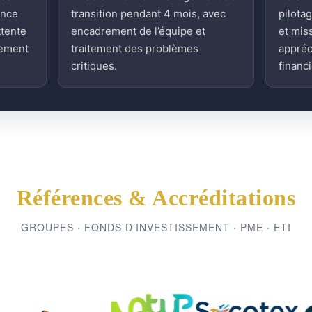
ence
transition pendant 4 mois, avec
pilota
ttente
encadrement de l’équipe et
et mis
sement
traitement des problèmes
appréc
critiques.
financi
Références & Accréditations
GROUPES · FONDS D’INVESTISSEMENT · PME · ETI