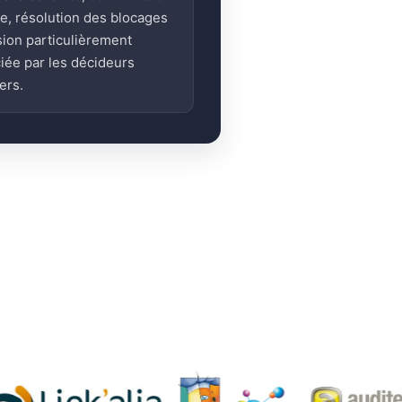
ge, résolution des blocages
sion particulièrement
iée par les décideurs
ers.