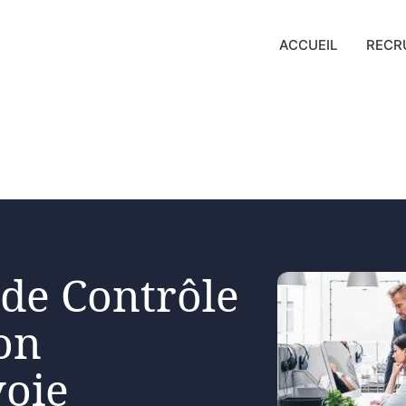
ACCUEIL
RECR
 de Contrôle
on
oie