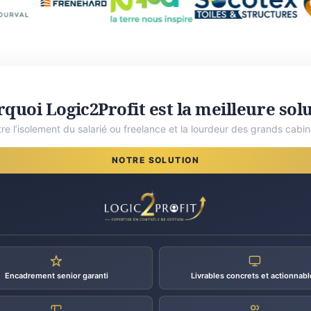
quoi Logic2Profit est la meilleure sol
tre l’isolement du salarié ou freelance et la lourdeur des grands cabin
NOTRE SOLUTION
Encadrement senior garanti
Livrables concrets et actionnabl