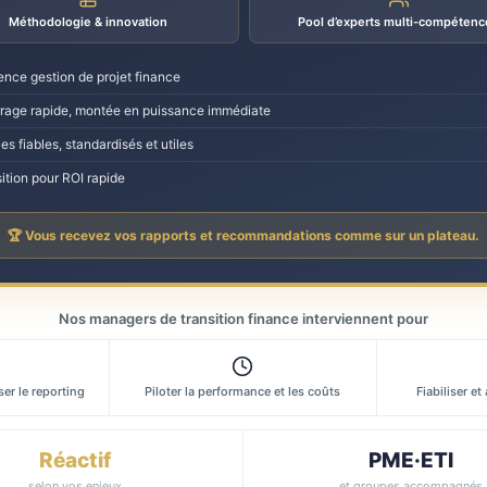
Méthodologie & innovation
Pool d’experts multi-compétenc
ence gestion de projet finance
age rapide, montée en puissance immédiate
es fiables, standardisés et utiles
ition pour ROI rapide
🏆 Vous recevez vos rapports et recommandations comme sur un plateau.
Nos managers de transition finance interviennent pour
er le reporting
Piloter la performance et les coûts
Fiabiliser et
Réactif
PME·ETI
selon vos enjeux
et groupes accompagnés