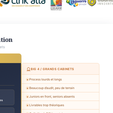
ution
ets
BIG 4 / GRANDS CABINETS
Process lourds et longs
✗
Beaucoup d’audit, peu de terrain
✗
Juniors en front, seniors absents
✗
es
Livrables trop théoriques
✗