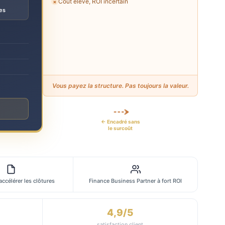
Coût élevé, ROI incertain
✗
es
Vous payez la structure. Pas toujours la valeur.
← Encadré sans
le surcoût
 accélérer les clôtures
Finance Business Partner à fort ROI
4,9/5
satisfaction client