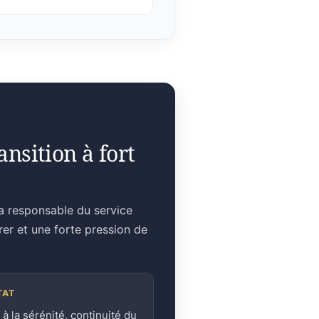
nsition à fort
la responsable du service
rer et une forte pression de
TAT
 à la sérénité, continuité du