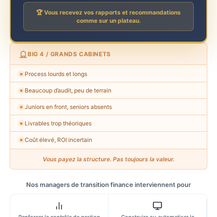
🏆 Vous recevez vos rapports et recommandations
comme sur un plateau.
BIG 4 / GRANDS CABINETS
Process lourds et longs
✗
Beaucoup d’audit, peu de terrain
✗
Juniors en front, seniors absents
✗
Livrables trop théoriques
✗
Coût élevé, ROI incertain
✗
Vous payez la structure. Pas toujours la valeur.
Nos managers de transition finance interviennent pour
Renforcer le contrôle de gestion
Construire ou automatiser le