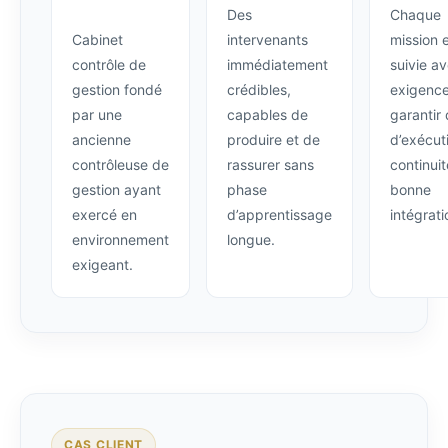
Des
Chaque
Cabinet
intervenants
mission 
contrôle de
immédiatement
suivie a
gestion fondé
crédibles,
exigence
par une
capables de
garantir 
ancienne
produire et de
d’exécut
contrôleuse de
rassurer sans
continuit
gestion ayant
phase
bonne
exercé en
d’apprentissage
intégrati
environnement
longue.
exigeant.
CAS CLIENT