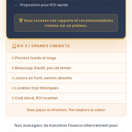
Proposition pour ROI rapide
🏆 Vous recevez vos rapports et recommandations
comme sur un plateau.
BIG 4 / GRANDS CABINETS
Process lourds et longs
✗
Beaucoup d’audit, peu de terrain
✗
Juniors en front, seniors absents
✗
Livrables trop théoriques
✗
Coût élevé, ROI incertain
✗
Vous payez la structure. Pas toujours la valeur.
Nos managers de transition finance interviennent pour