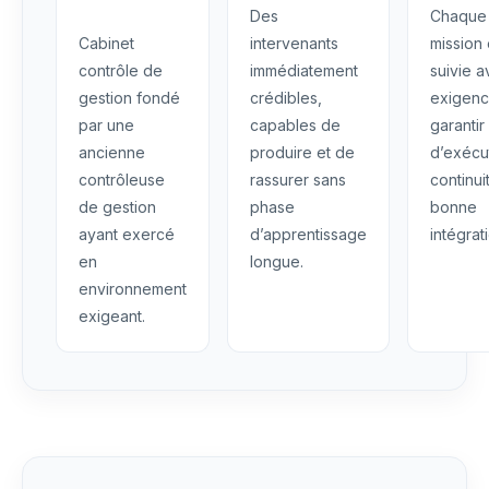
Des
Chaque
Cabinet
intervenants
mission 
contrôle de
immédiatement
suivie 
gestion fondé
crédibles,
exigenc
par une
capables de
garantir
ancienne
produire et de
d’exécu
contrôleuse
rassurer sans
continui
de gestion
phase
bonne
ayant exercé
d’apprentissage
intégrat
en
longue.
environnement
exigeant.