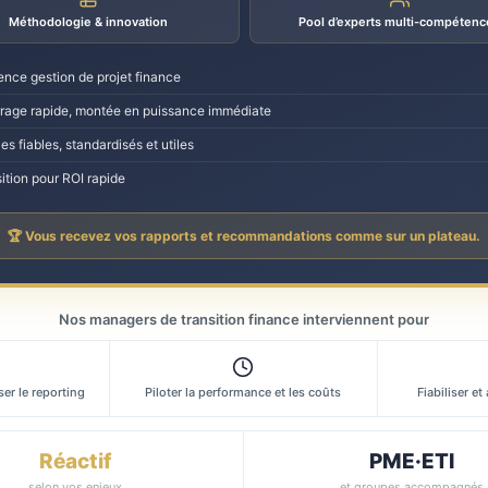
Méthodologie & innovation
Pool d’experts multi-compétenc
ence gestion de projet finance
age rapide, montée en puissance immédiate
es fiables, standardisés et utiles
ition pour ROI rapide
🏆 Vous recevez vos rapports et recommandations comme sur un plateau.
Nos managers de transition finance interviennent pour
er le reporting
Piloter la performance et les coûts
Fiabiliser et
Réactif
PME·ETI
selon vos enjeux
et groupes accompagnés