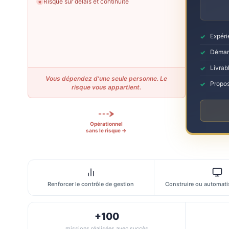
Risque sur délais et continuité
✗
Expéri
Démarr
Livrabl
Vous dépendez d’une seule personne. Le
Propos
risque vous appartient.
Opérationnel
sans le risque →
Renforcer le contrôle de gestion
Construire ou automatis
+100
missions réalisées avec succès