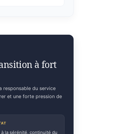
nsition à fort
la responsable du service
rer et une forte pression de
TAT
 à la sérénité, continuité du