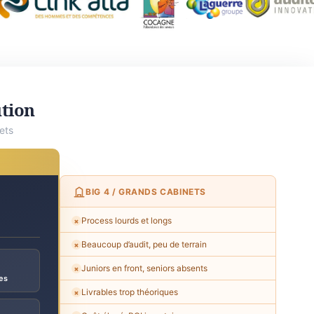
ution
ets
BIG 4 / GRANDS CABINETS
Process lourds et longs
✗
Beaucoup d’audit, peu de terrain
✗
Juniors en front, seniors absents
✗
es
Livrables trop théoriques
✗