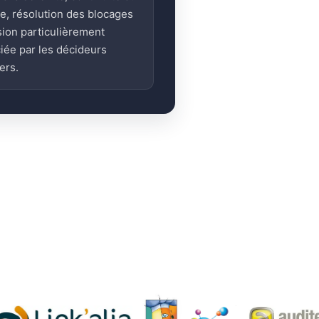
ge, résolution des blocages
sion particulièrement
iée par les décideurs
ers.