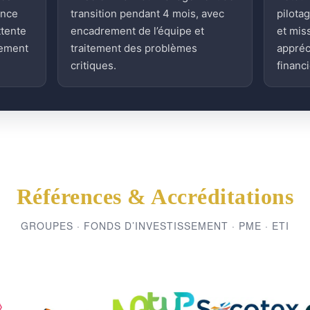
ence
transition pendant 4 mois, avec
pilota
ttente
encadrement de l’équipe et
et mis
sement
traitement des problèmes
appréc
critiques.
financi
Références & Accréditations
GROUPES · FONDS D’INVESTISSEMENT · PME · ETI