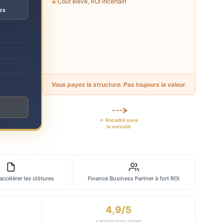
Coût élevé, ROI incertain
✗
es
Vous payez la structure. Pas toujours la valeur.
← Encadré sans
le surcoût
 accélérer les clôtures
Finance Business Partner à fort ROI
4,9/5
satisfaction client