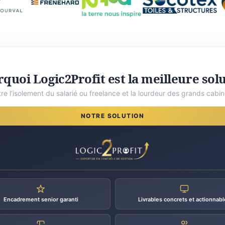
quoi Logic2Profit est la meilleure sol
tre l’isolement du salarié ou freelance et la lourdeur des grands cabin
NOTRE SOLUTION
Encadrement senior garanti
Livrables concrets et actionnabl