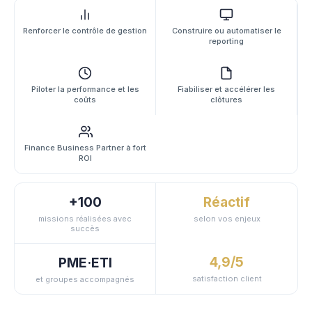
Renforcer le contrôle de gestion
Construire ou automatiser le
reporting
Piloter la performance et les
Fiabiliser et accélérer les
coûts
clôtures
Finance Business Partner à fort
ROI
+100
Réactif
missions réalisées avec
selon vos enjeux
succès
4,9/5
PME·ETI
satisfaction client
et groupes accompagnés