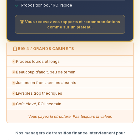
Proposition pour ROI rapide
🏆 Vous recevez vos rapports et recommandations
comme sur un plateau.
BIG 4 / GRANDS CABINETS
Process lourds et longs
✗
Beaucoup d’audit, peu de terrain
✗
Juniors en front, seniors absents
✗
Livrables trop théoriques
✗
Coût élevé, ROI incertain
✗
Vous payez la structure. Pas toujours la valeur.
Nos managers de transition finance interviennent pour