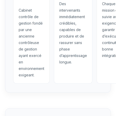
Des
Chaque
Cabinet
intervenants
mission 
contrôle de
immédiatement
suivie 
gestion fondé
crédibles,
exigenc
par une
capables de
garantir
ancienne
produire et de
d’exécu
contrôleuse
rassurer sans
continui
de gestion
phase
bonne
ayant exercé
d’apprentissage
intégrat
en
longue.
environnement
exigeant.